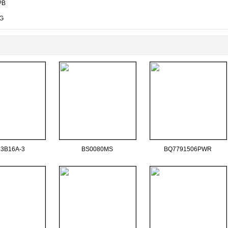
PB
G
3B16A-3
BS0080MS
BQ7791506PWR