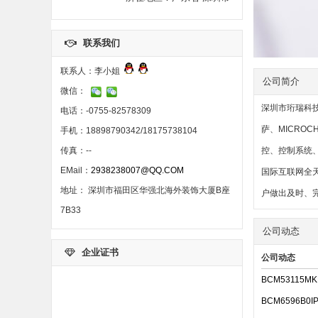
联系我们
联系人：李小姐
公司简介
微信：
深圳市珩瑞科技有
电话：-0755-82578309
萨、MICROC
手机：18898790342/18175738104
传真：--
控、控制系统、
EMail：
2938238007@QQ.COM
国际互联网全
地址： 深圳市福田区华强北海外装饰大厦B座
户做出及时、完整
7B33
公司动态
企业证书
公司动态
BCM53115MK
BCM6596B0I